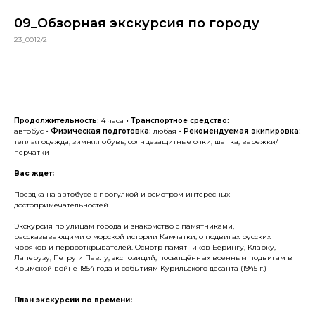
09_Обзорная экскурсия по городу
23_0012/2
Продолжительность:
4 часа
• Транспортное средство:
автобус
• Физическая подготовка:
любая
• Рекомендуемая экипировка:
теплая одежда, зимняя обувь, солнцезащитные очки, шапка, варежки/
перчатки
Вас ждет:
Поездка на автобусе с прогулкой и осмотром интересных
достопримечательностей.
Экскурсия по улицам города и знакомство с памятниками,
рассказывающими о морской истории Камчатки, о подвигах русских
моряков и первооткрывателей. Осмотр памятников Берингу, Кларку,
Лаперузу, Петру и Павлу, экспозиций, посвящённых военным подвигам в
Крымской войне 1854 года и событиям Курильского десанта (1945 г.)
План экскурсии по времени: