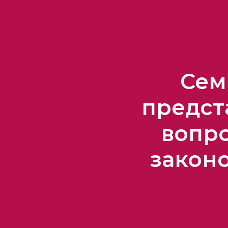
Сем
предст
вопр
закон