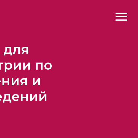
 для
трии по
ния и
едений