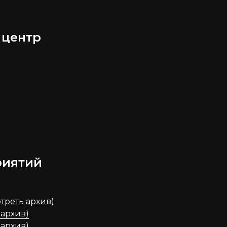
 центр
риятий
треть архив)
 архив)
 архив)