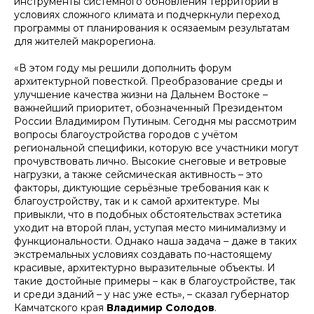
инструменты системного обновления территорий в
условиях сложного климата и подчеркнули переход
программы от планирования к осязаемым результатам
для жителей макрорегиона.
«В этом году мы решили дополнить форум
архитектурной повесткой. Преобразование среды и
улучшение качества жизни на Дальнем Востоке –
важнейший приоритет, обозначенный Президентом
России Владимиром Путиным. Сегодня мы рассмотрим
вопросы благоустройства городов с учётом
региональной специфики, которую все участники могут
прочувствовать лично. Высокие снеговые и ветровые
нагрузки, а также сейсмическая активность – это
факторы, диктующие серьёзные требования как к
благоустройству, так и к самой архитектуре. Мы
привыкли, что в подобных обстоятельствах эстетика
уходит на второй план, уступая место минимализму и
функциональности. Однако наша задача – даже в таких
экстремальных условиях создавать по-настоящему
красивые, архитектурно выразительные объекты. И
такие достойные примеры – как в благоустройстве, так
и среди зданий – у нас уже есть», – сказал губернатор
Камчатского края
Владимир Солодов
.