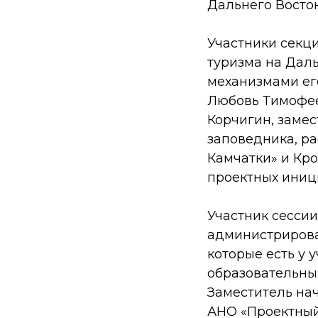
Дальнего Восток
Участники секц
туризма на Даль
механизмами ег
Любовь Тимофее
Корчигин, заме
заповедника, ра
Камчатки» и Кр
проектных иниц
Участник сессии
администрирова
которые есть у
образовательны
Заместитель на
АНО «Проектный