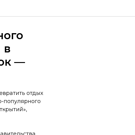
ного
 в
ок —
евратить отдых
о-популярного
ткрытий»,
равительства