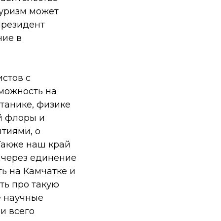
туризм может
Президент
ние в
истов с
можность на
танике, физике
й флоры и
ытиями, о
 Также наш край
 через единение
ть на Камчатке и
ть про такую
е научные
и всего