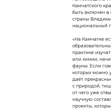
Камчатского кр
быть включён в 
страны Владими
национальный п
«На Камчатке ес
образовательны
практике изучат
или химии, начи
фауны. Если гов
которых можно у
даёт прекрасны
с природой, тиш
от чего уже отв
научную состав
проекты, которы