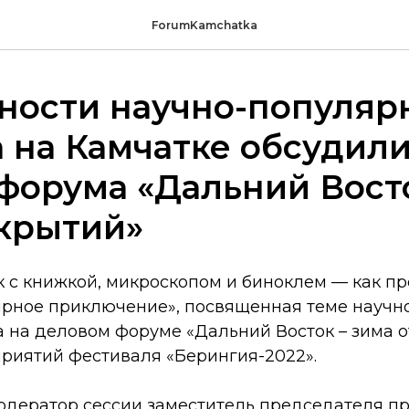
ForumKamchatka
ности научно-популяр
 на Камчатке обсудили
форума «Дальний Вост
ткрытий»
к с книжкой, микроскопом и биноклем — как пр
ярное приключение», посвященная теме научн
 на деловом форуме «Дальний Восток – зима о
приятий фестиваля «Берингия-2022».
одератор сессии заместитель председателя п