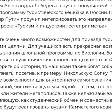
ая Александра Лебедева, научно-популярный 
программу туристического кешбэка в России. 
р Путин поручил интегрировать это направле
роект «Туризм и индустрия гостеприимства».
ть очень много возможностей для приезда тур
ми целями. Для учащихся есть прекрасная воз
ь знания школьной программы по биологии, бо
ная от вулканических процессов до камчатско
орить об истории, то наш край также богат соб
знать, посетив, к примеру, Никольскую Сопку.
е возможности для внутреннего самопознания
иной, чистым воздухом и водой — с тем, что ес
ыкли жители мегаполисов. Также нельзя забыва
ляющую, как студенческий обмен и совместны
е будут реализованы вузами Камчатского края 