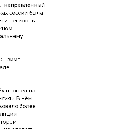
», направленный
ках сессии была
ы и регионов
окном
Дальнему
 – зима
нале
й» прошёл на
нгия». В нём
вовало более
сляции
атором