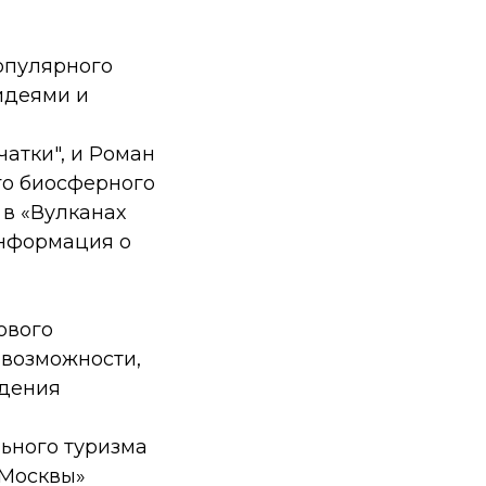
опулярного
 идеями и
атки", и Роман
го биосферного
 в «Вулканах
информация о
ового
 возможности,
едения
ьного туризма
 Москвы»