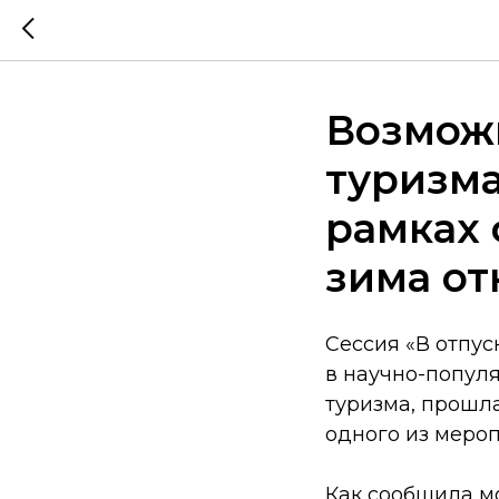
Возмож
туризма
рамках 
зима о
Сессия «В отпус
в научно-попул
туризма, прошла
одного из меро
Как сообщила м