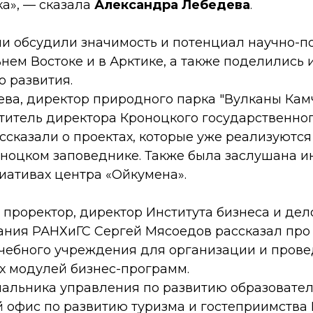
а», — сказала
Александра Лебедева
.
ии обсудили значимость и потенциал научно-п
нем Востоке и в Арктике, а также поделились
о развития.
ва, директор природного парка "Вулканы Камч
ститель директора Кроноцкого государственно
ссказали о проектах, которые уже реализуются
оноцком заповеднике. Также была заслушана 
иативах центра «Ойкумена».
 проректор, директор Института бизнеса и дел
ния РАНХиГС Сергей Мясоедов рассказал про
 учебного учреждения для организации и пров
х модулей бизнес-программ.
чальника управления по развитию образовател
 офис по развитию туризма и гостеприимства