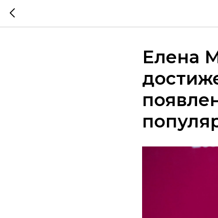
Елена 
достиже
появлен
популя