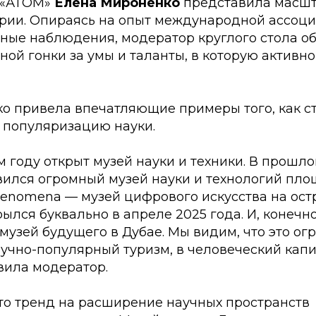
 «АТОМ»
Елена Мироненко
представила масшт
рии. Опираясь на опыт международной ассоц
нные наблюдения, модератор круглого стола о
ной гонки за умы и таланты, в которую активн
о привела впечатляющие примеры того, как 
 популяризацию науки.
м году открыт музей науки и техники. В прошло
ился огромный музей науки и технологий пло
Phenomena — музей цифрового искусства на ост
ылся буквально в апреле 2025 года. И, конечно
узей будущего в Дубае. Мы видим, что это ог
учно-популярный туризм, в человеческий капи
вила модератор.
что тренд на расширение научных пространств