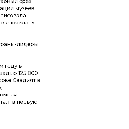
абный срез
иации музеев
брисовала
о включилась
страны-лидеры
м году в
щадью 125 000
рове Саадият в
,
ромная
тал, в первую