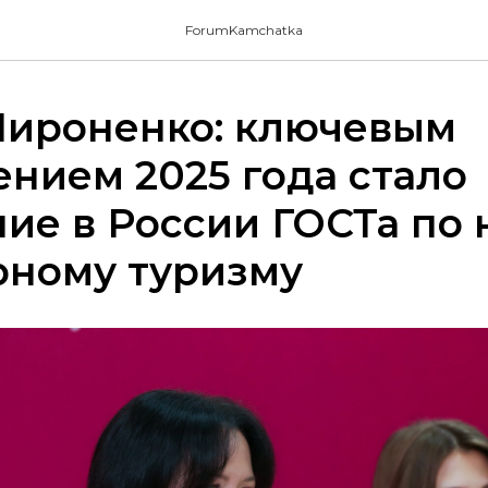
ForumKamchatka
Мироненко: ключевым
нием 2025 года стало
ие в России ГОСТа по 
рному туризму