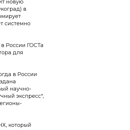
ит новую
укоград) в
ормирует
ет системно
 в России ГОСТа
тора для
огда в России
оздана
вый научно-
ный экспресс",
регионы-
НХ, который