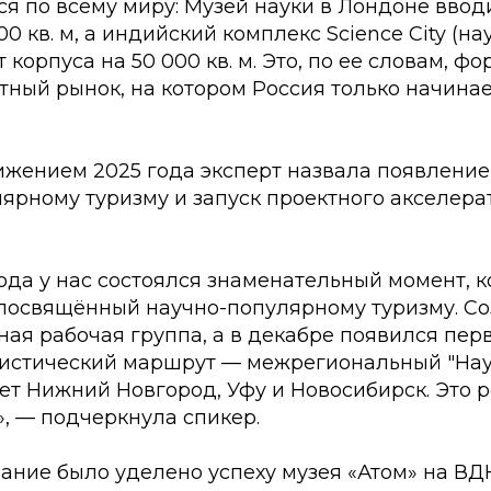
я по всему миру: Музей науки в Лондоне ввод
0 кв. м, а индийский комплекс Science City (на
 корпуса на 50 000 кв. м. Это, по ее словам, ф
тный рынок, на котором Россия только начина
жением 2025 года эксперт назвала появление
ярному туризму и запуск проектного акселера
года у нас состоялся знаменательный момент, к
 посвящённый научно-популярному туризму. С
ая рабочая группа, а в декабре появился пер
истический маршрут — межрегиональный "Науч
ет Нижний Новгород, Уфу и Новосибирск. Это 
, — подчеркнула спикер.
ание было уделено успеху музея «Атом» на ВД