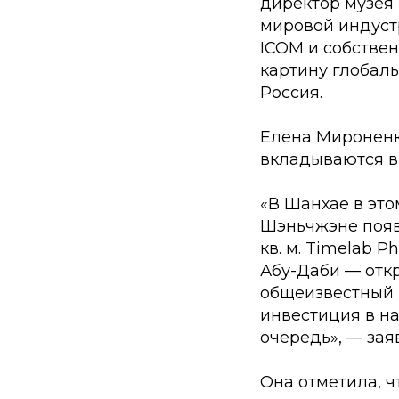
директор музея
мировой индуст
ICOM и собстве
картину глобаль
Россия.
Елена Мироненк
вкладываются в
«В Шанхае в это
Шэньчжэне появ
кв. м. Timelab 
Абу-Даби — откр
общеизвестный м
инвестиция в на
очередь», — зая
Она отметила, 