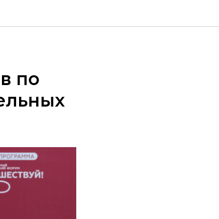
в по
дельных