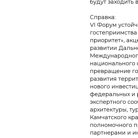
будут заходить 
Справка:
VI Форум устой
гостеприимства
приоритет», акц
развитии Дальн
Международного
национального 
превращение го
развития терри
нового инвести
федеральных и р
экспертного со
архитектуры, ту
Камчатского кр
полномочного п
партнерами и и