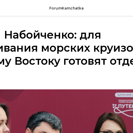
ForumKamchatka
 Набойченко: для
вания морских круизо
у Востоку готовят от