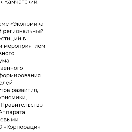
к-Камчатский.
теме «Экономика
й региональный
естиций в
ым мероприятием
вного
ума –
твенного
и формирования
телей
тов развития,
кономики,
- Правительство
 Аппарата
чевыми
О «Корпорация