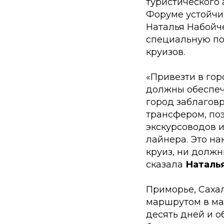
туристического 
Форуме устойчи
Наталья Набойче
специальную под
круизов.
«Привезти в гор
должны обеспеч
город заблагов
трансфером, поэ
экскурсоводов и
лайнера. Это на
круиз, ни должн
сказала
Наталь
Приморье, Саха
маршрутом в ма
десять дней и о