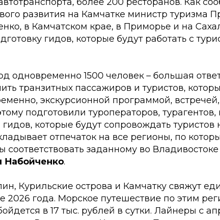
автотранспорта, более 200 ресторанов. Как со
вого развития на Камчатке министр туризма П
нко, в Камчатском крае, в Приморье и на Сах
готовку гидов, которые будут работать с тури
од одновременно 1500 человек – большая отве
ить транзитных пассажиров и туристов, котор
ременно, экскурсионной программой, встречей
тому подготовили туроператоров, турагентов, 
 гидов, которые будут сопровождать туристов 
кладывает отпечаток на все регионы, по котор
ы соответствовать заданному во Владивостоке
я Набойченко
.
лин, Курильские острова и Камчатку свяжут е
е 2026 года. Морское путешествие по этим ре
бойдется в 17 тыс. рублей в сутки. Лайнеры с а