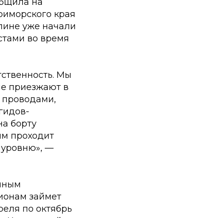
общила на
риморского края
алине уже начали
стами во время
тственность. Мы
ые приезжают в
, проводами,
гидов-
на борту
ым проходит
 уровню», —
диным
гионам займет
преля по октябрь