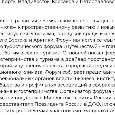
в порты Владивосток, Корсаков и Петропавловс
чивого развития в Камчатском крае посвящен 
 – ключ к пространственному развитию и новы
ентируя связь туризма, городской среды и инв
его Востока и Арктики. Форум является сетев
 туристического форума «Путешествуй!» – гла
события в сфере туризма. Основной посыл фор
степриимства и туризма в драйвер пространс
торий, улучшения качества городской среды 
ционного климата. Форум собирает представи
егиональных органов власти, бизнеса, институ
общества и профильных ассоциаций в сферах э
ризма и гостеприимства. Организатор форума 
ая при поддержке Минвостокразвития России,
редставителя Президента России в ДФО. Клю
нституциональными участниками выступают А