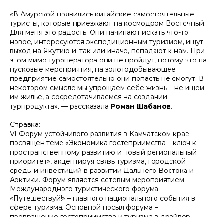
«В Амурской появились китайские самостоятельные
туристы, которые приезжают на космодром Восточный.
Для меня это радость. Они начинают искать что-то
новое, интересуются экспедиционным туризмом, ищут
выход на Якутию и, так или иначе, попадают к нам. При
этом мимо туроператора они не пройдут, потому что на
пусковые мероприятия, на золотодобывающее
предприятие самостоятельно они попасть не смогут. В
некотором смысле мы упрощаем себе жизнь – не ищем
им жилье, а сосредотачиваемся на создании
турпродукта», — рассказала
Роман Шабанов
.
Справка:
VI Форум устойчивого развития в Камчатском крае
посвящен теме «Экономика гостеприимства – ключ к
пространственному развитию и новый региональный
приоритет», акцентируя связь туризма, городской
среды и инвестиций в развитии Дальнего Востока и
Арктики. Форум является сетевым мероприятием
Международного туристического форума
«Путешествуй!» – главного национального события в
сфере туризма. Основной посыл форума –
превращение гостеприимства и туризма в драйвер